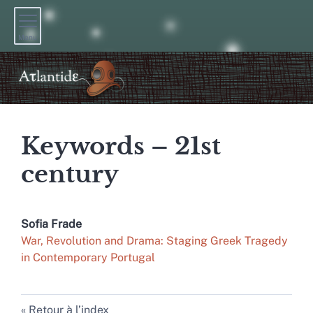
Menu
Keywords – 21st
century
Sofia
Frade
War, Revolution and Drama: Staging Greek Tragedy
in Contemporary Portugal
Retour à l’index