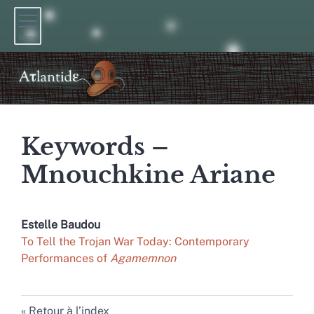
Menu
Keywords –
Mnouchkine Ariane
Estelle
Baudou
To Tell the Trojan War Today: Contemporary
Performances of
Agamemnon
Retour à l’index