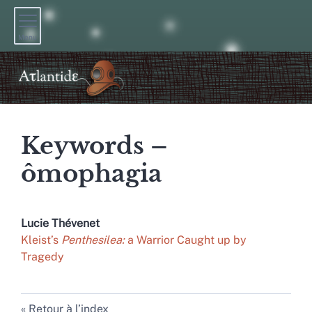
Menu
Keywords –
ômophagia
Lucie
Thévenet
Kleist’s
Penthesilea:
a Warrior Caught up by
Tragedy
Retour à l’index