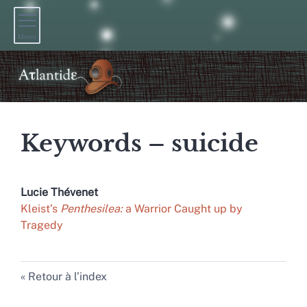
Menu
Keywords – suicide
Lucie
Thévenet
Kleist’s
Penthesilea:
a Warrior Caught up by
Tragedy
Retour à l’index