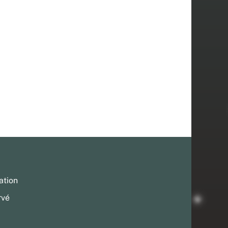
ation
rvé