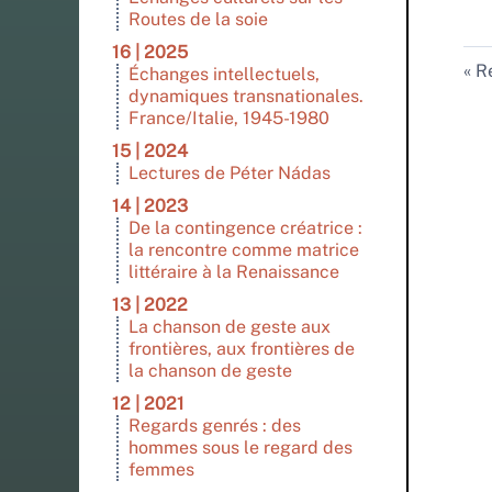
Routes de la soie
16 | 2025
Re
Échanges intellectuels,
dynamiques transnationales.
France/Italie, 1945-1980
15 | 2024
Lectures de Péter Nádas
14 | 2023
De la contingence créatrice :
la rencontre comme matrice
littéraire à la Renaissance
13 | 2022
La chanson de geste aux
frontières, aux frontières de
la chanson de geste
12 | 2021
Regards genrés : des
hommes sous le regard des
femmes