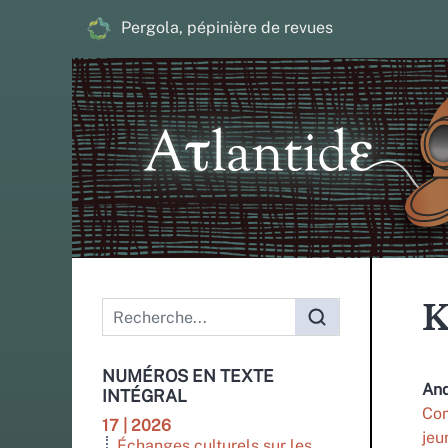
Pergola, pépinière de revues
Menu principal
K
NUMÉROS EN TEXTE
An
INTÉGRAL
Com
17 | 2026
jeu
Échanges culturels sur les