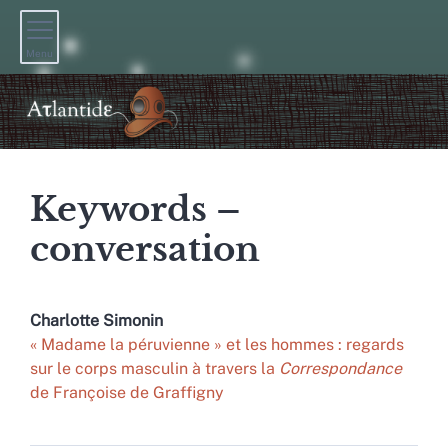
Menu
Keywords –
conversation
Charlotte
Simonin
« Madame la péruvienne » et les hommes : regards
sur le corps masculin à travers la
Correspondance
de Françoise de Graffigny