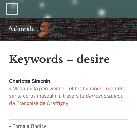
Keywords – desire
Charlotte
Simonin
« Madame la péruvienne » et les hommes : regards
sur le corps masculin à travers la
Correspondance
de Françoise de Graffigny
Torna all'indice