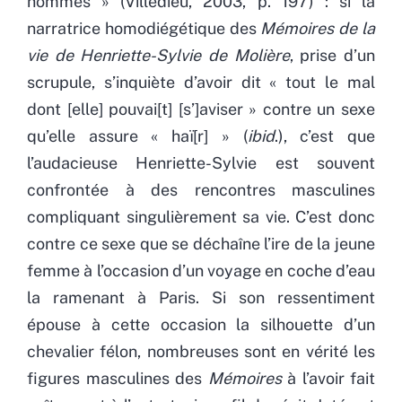
hommes » (Villedieu, 2003, p. 197) : si la
narratrice homodiégétique des
Mémoires de la
vie de Henriette-Sylvie de Molière
, prise d’un
scrupule, s’inquiète d’avoir dit « tout le mal
dont [elle] pouvai[t] [s’]aviser » contre un sexe
qu’elle assure « haï[r] » (
ibid
.), c’est que
l’audacieuse Henriette-Sylvie est souvent
confrontée à des rencontres masculines
compliquant singulièrement sa vie. C’est donc
contre ce sexe que se déchaîne l’ire de la jeune
femme à l’occasion d’un voyage en coche d’eau
la ramenant à Paris. Si son ressentiment
épouse à cette occasion la silhouette d’un
chevalier félon, nombreuses sont en vérité les
figures masculines des
Mémoires
à l’avoir fait