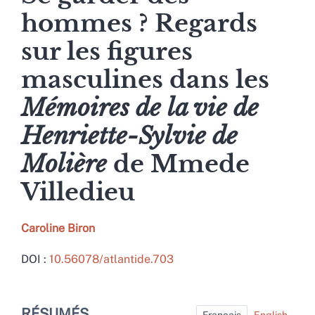
hommes ? Regards
sur les figures
masculines dans les
Mémoires de la vie de
Henriette-Sylvie de
Molière
de Mmede
Villedieu
Caroline
Biron
DOI :
10.56078/atlantide.703
Résumés
RÉSUMÉS
Index
Français
English