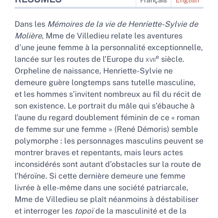
Plan
Texte intégral
Dans les
Mémoires de la vie de Henriette-Sylvie de
Bibliographie
Molière
, Mme de Villedieu
relate les aventures
Notes
d’une jeune femme à la personnalité exceptionnelle,
Citer cet article
e
lancée sur les routes de l’Europe du
xvii
siècle.
Auteur
Orpheline de naissance, Henriette-Sylvie ne
demeure guère longtemps sans tutelle masculine,
et les hommes s’invitent nombreux au fil du récit de
son existence. Le portrait du mâle qui s’ébauche à
l’aune du regard doublement féminin de ce « roman
de femme sur une femme » (René Démoris) semble
polymorphe : les personnages masculins peuvent se
montrer braves et repentants, mais leurs actes
inconsidérés sont autant d’obstacles sur la route de
l’héroïne. Si cette dernière demeure une femme
livrée à elle-même dans une société patriarcale,
Mme de Villedieu
se plaît néanmoins à déstabiliser
et interroger les
topoï
de la masculinité et de la