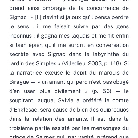
prend ainsi ombrage de la concurrence de
Signac : « [Il] devint si jaloux qu’il pensa perdre
le sens ; il me faisait suivre par des gens
inconnus ; il gagna mes laquais et me fit enfin
si bien épier, qu’il me surprit en conversation
secrète avec Signac dans le labyrinthe du
jardin des Simples » (Villedieu, 2003, p. 148). Si
la narratrice excuse le dépit du marquis de
Birague — « un amant qui perd n’est pas obligé
d’en user plus civilement » (p. 56) — le
soupirant, auquel Sylvie a préféré le comte
d’Englesac, sera cause de bien des quiproquos
dans la relation des amants. Il est dans la
troisième partie assisté par les mensonges du
prince de Salmes qui, par vanité, prétend que