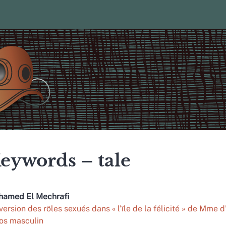
eywords – tale
hamed El
Mechrafi
nversion des rôles sexués dans « l’île de la félicité » de Mme d
os masculin