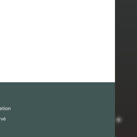
ation
rvé