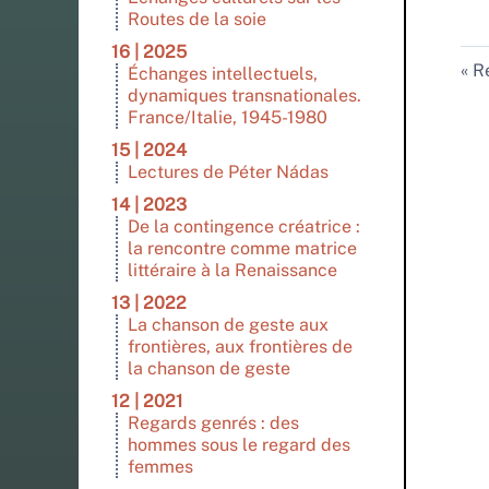
Routes de la soie
16 | 2025
Re
Échanges intellectuels,
dynamiques transnationales.
France/Italie, 1945-1980
15 | 2024
Lectures de Péter Nádas
14 | 2023
De la contingence créatrice :
la rencontre comme matrice
littéraire à la Renaissance
13 | 2022
La chanson de geste aux
frontières, aux frontières de
la chanson de geste
12 | 2021
Regards genrés : des
hommes sous le regard des
femmes