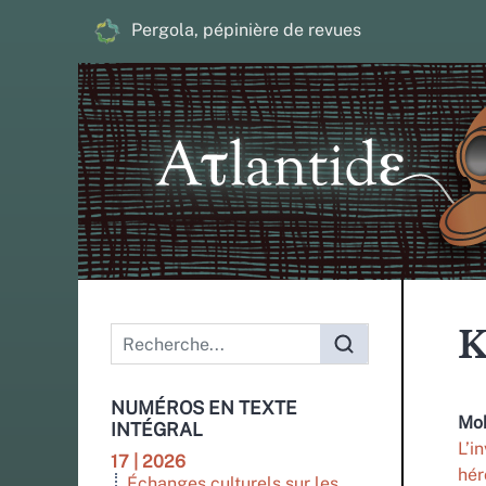
Pergola, pépinière de revues
Menu principal
K
NUMÉROS EN TEXTE
Mo
INTÉGRAL
L’i
17 | 2026
hér
Échanges culturels sur les