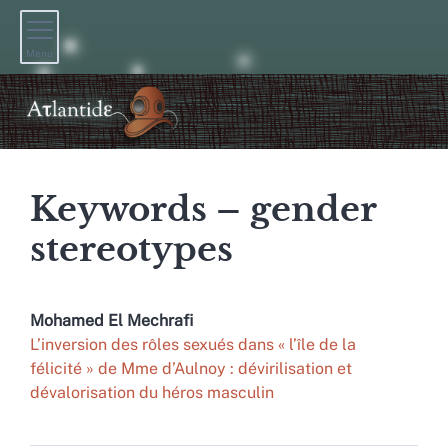
Menu
Keywords – gender
stereotypes
Mohamed El
Mechrafi
L’inversion des rôles sexués dans « l’île de la
félicité » de Mme d’Aulnoy : dévirilisation et
dévalorisation du héros masculin