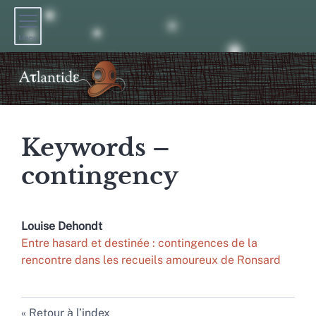
Menu
Keywords –
contingency
Louise
Dehondt
Entre hasard et destinée : contingences de la
rencontre dans les recueils amoureux de Ronsard
Retour à l’index