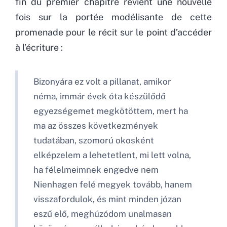
fin du premier chapitre revient une nouvelle
fois sur la portée modélisante de cette
promenade pour le récit sur le point d’accéder
à l’écriture :
Bizonyára ez volt a pillanat, amikor
néma, immár évek óta készülődő
egyezségemet megkötöttem, mert ha
ma az összes következmények
tudatában, szomorú okosként
elképzelem a lehetetlent, mi lett volna,
ha félelmeimnek engedve nem
Nienhagen felé megyek tovább, hanem
visszafordulok, és mint minden józan
eszű elő, meghúzódom unalmasan