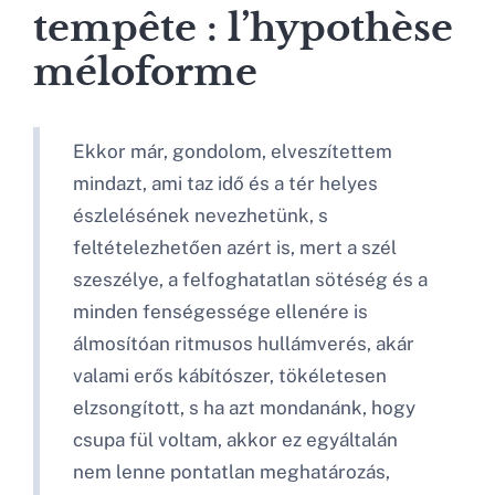
tempête : l’hypothèse
méloforme
Ekkor már, gondolom, elveszítettem
mindazt, ami taz idő és a tér helyes
észlelésének nevezhetünk, s
feltételezhetően azért is, mert a szél
szeszélye, a felfoghatatlan sötéség és a
minden fenségessége ellenére is
álmosítóan ritmusos hullámverés, akár
valami erős kábítószer, tökéletesen
elzsongított, s ha azt mondanánk, hogy
csupa fül voltam, akkor ez egyáltalán
nem lenne pontatlan meghatározás,