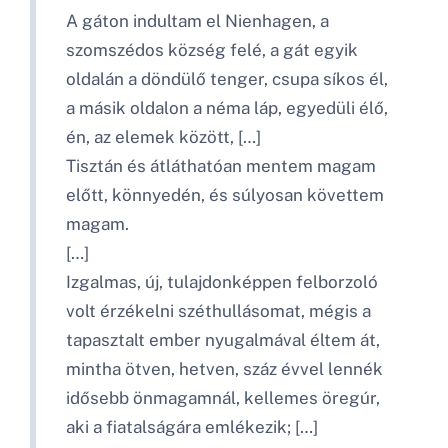
A gáton indultam el Nienhagen, a
szomszédos község felé, a gát egyik
oldalán a döndülő tenger, csupa síkos él,
a másik oldalon a néma láp, egyedüli élő,
én, az elemek között, […]
Tisztán és átláthatóan mentem magam
előtt, könnyedén, és súlyosan követtem
magam.
[…]
Izgalmas, új, tulajdonképpen felborzoló
volt érzékelni széthullásomat, mégis a
tapasztalt ember nyugalmával éltem át,
mintha ötven, hetven, száz évvel lennék
idősebb önmagamnál, kellemes öregúr,
aki a fiatalságára emlékezik; […]