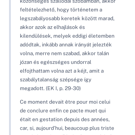
közönséges szállodai szobámban, akkor
feltételezhető, hogy történetem a
legszabályosabb keretek között marad,
akkor azok az elhajlások és
kilendülések, melyek eddigi életemben
adódtak, inkább annak irányát jelezték
volna, merre nem szabad, akkor talán
józan és egészséges undorral
elfojthattam volna azt a kéjt, amit a
szabálytalanság szépsége így
megadott. (EK I, p. 29-30)
Ce moment devait être pour moi celui
de conclure enfin ce pacte muet qui
était en gestation depuis des années,
car, si, aujourd’hui, beaucoup plus triste