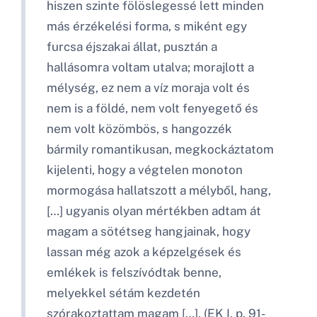
hiszen szinte fölöslegessé lett minden
más érzékelési forma, s miként egy
furcsa éjszakai állat, pusztán a
hallásomra voltam utalva; morajlott a
mélység, ez nem a víz moraja volt és
nem is a földé, nem volt fenyegető és
nem volt közömbös, s hangozzék
bármily romantikusan, megkockáztatom
kijelenti, hogy a végtelen monoton
mormogása hallatszott a mélyből, hang,
[…] ugyanis olyan mértékben adtam át
magam a sötétseg hangjainak, hogy
lassan még azok a képzelgések és
emlékek is felszívódtak benne,
melyekkel sétám kezdetén
szórakoztattam magam […]. (EK I, p. 91-