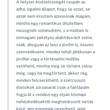
A helyzet kivételességét csupán az
adta, izgalmi állapot, hogy se ezzel, se
azzal nem éreztem azonosnak magam,
mintha egy romantikus díszletben
mozognék színészként, s a múltam is
önmagam sekélyes alakítása lett volna
csak, ahogyan az lesz a jövőm is, összes
szenvedéseim, mindez tehát játékosan a
jövőbe vagy a történelmi múltba
vetíthető, mintha meg se történt volna
még, vagy ha megtörtént, akkor rég,
minden felcserélhető, a szétcsúszó
életsíkok zűrzavarát csak a fantáziám
fogja át s rendezi egy olyan köznapi
nehézkedésektől meghatározott tartás
köré, ami énemnek nevezhető, amit