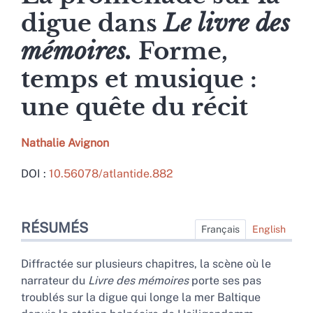
digue dans
Le livre des
mémoires.
Forme,
temps et musique :
une quête du récit
Nathalie
Avignon
DOI :
10.56078/atlantide.882
Résumés
RÉSUMÉS
Index
Français
English
Plan
Texte intégral
Diffractée sur plusieurs chapitres, la scène où le
Bibliographie
narrateur du
Livre des mémoires
porte ses pas
Notes
troublés sur la digue qui longe la mer Baltique
Citer cet article