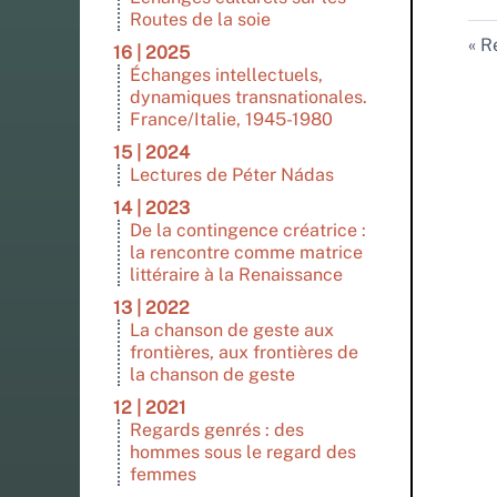
Routes de la soie
Re
16 | 2025
Échanges intellectuels,
dynamiques transnationales.
France/Italie, 1945-1980
15 | 2024
Lectures de Péter Nádas
14 | 2023
De la contingence créatrice :
la rencontre comme matrice
littéraire à la Renaissance
13 | 2022
La chanson de geste aux
frontières, aux frontières de
la chanson de geste
12 | 2021
Regards genrés : des
hommes sous le regard des
femmes