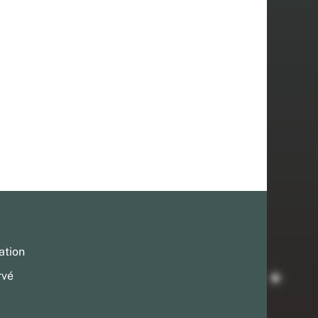
ation
rvé