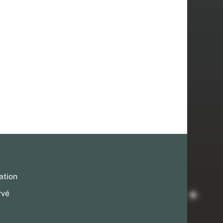
ation
rvé