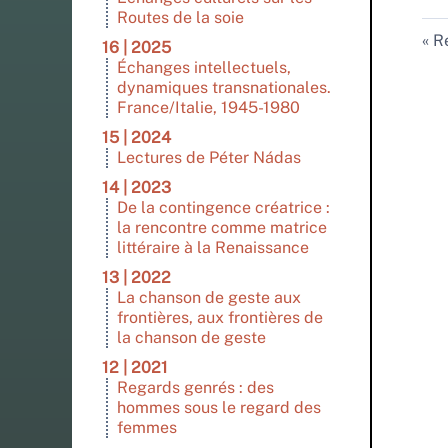
Routes de la soie
Re
16 | 2025
Échanges intellectuels,
dynamiques transnationales.
France/Italie, 1945-1980
15 | 2024
Lectures de Péter Nádas
14 | 2023
De la contingence créatrice :
la rencontre comme matrice
littéraire à la Renaissance
13 | 2022
La chanson de geste aux
frontières, aux frontières de
la chanson de geste
12 | 2021
Regards genrés : des
hommes sous le regard des
femmes