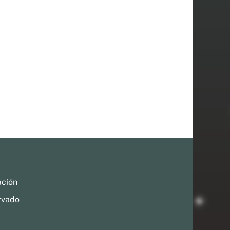
ación
rvado