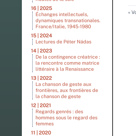
16 | 2025
Vo
Échanges intellectuels,
dynamiques transnationales.
France/Italie, 1945-1980
15 | 2024
Lectures de Péter Nádas
14 | 2023
De la contingence créatrice :
la rencontre comme matrice
littéraire à la Renaissance
13 | 2022
La chanson de geste aux
frontières, aux frontières de
la chanson de geste
12 | 2021
Regards genrés : des
hommes sous le regard des
femmes
11 | 2020