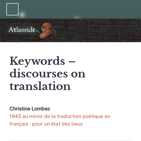
Keywords –
discourses on
translation
Christine
Lombez
1943 au miroir de la traduction poétique en
français : pour un état des lieux