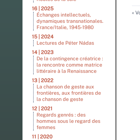
16 | 2025
Vo
Échanges intellectuels,
dynamiques transnationales.
France/Italie, 1945-1980
15 | 2024
Lectures de Péter Nádas
14 | 2023
De la contingence créatrice :
la rencontre comme matrice
littéraire à la Renaissance
13 | 2022
La chanson de geste aux
frontières, aux frontières de
la chanson de geste
12 | 2021
Regards genrés : des
hommes sous le regard des
femmes
11 | 2020