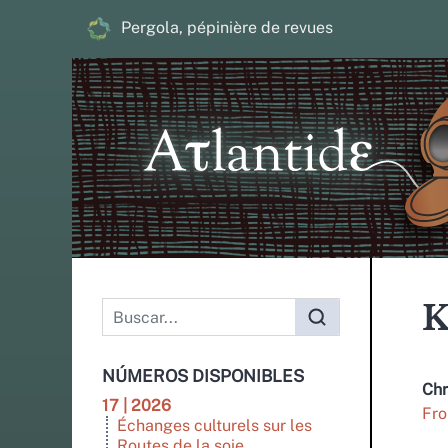
Pergola, pépinière de revues
K
NÚMEROS DISPONIBLES
Chr
17 | 2026
Fro
Échanges culturels sur les
Routes de la soie