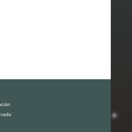
ación
rvado