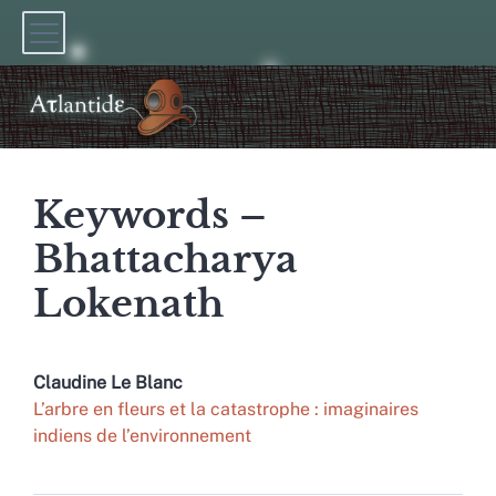
Keywords –
Bhattacharya
Lokenath
Claudine
Le Blanc
L’arbre en fleurs et la catastrophe : imaginaires
indiens de l’environnement