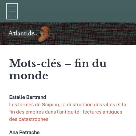
Menu
Mots-clés – fin du
monde
Estelle
Bertrand
Les larmes de Scipion, la destruction des villes et la
fin des empires dans l’antiquité : lectures antiques
des catastrophes
Ana
Petrache