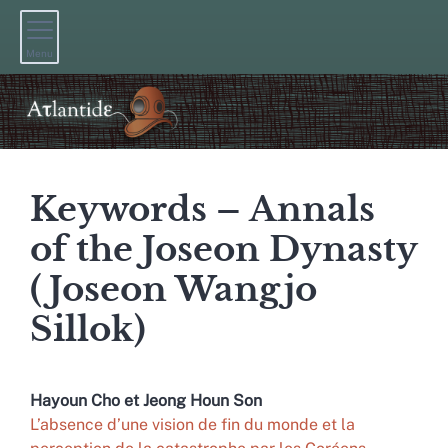
Menu
Keywords – Annals
of the Joseon Dynasty
(Joseon Wangjo
Sillok)
Hayoun
Cho
et
Jeong Houn
Son
L’absence d’une vision de fin du monde et la