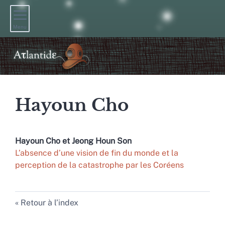
Menu
Hayoun
Cho
Hayoun
Cho
et
Jeong Houn
Son
L’absence d’une vision de fin du monde et la
perception de la catastrophe par les Coréens
Retour à l’index