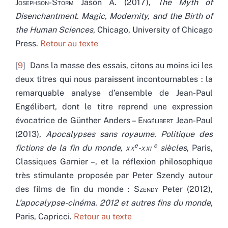
Josephson-Storm
Jason A. (2017),
The Myth of
Disenchantment. Magic, Modernity, and the Birth of
the Human Sciences
, Chicago, University of Chicago
Press.
Retour au texte
9
Dans la masse des essais, citons au moins ici les
deux titres qui nous paraissent incontournables : la
remarquable analyse d’ensemble de Jean-Paul
Engélibert, dont le titre reprend une expression
évocatrice de Günther Anders –
Engélibert
Jean-Paul
(2013),
Apocalypses sans royaume. Politique des
e
e
fictions de la fin du monde,
xx
-
xxi
siècles
, Paris,
Classiques Garnier –, et la réflexion philosophique
très stimulante proposée par Peter Szendy autour
des films de fin du monde :
Szendy
Peter (2012),
L’apocalypse-cinéma. 2012 et autres fins du monde
,
Paris, Capricci.
Retour au texte