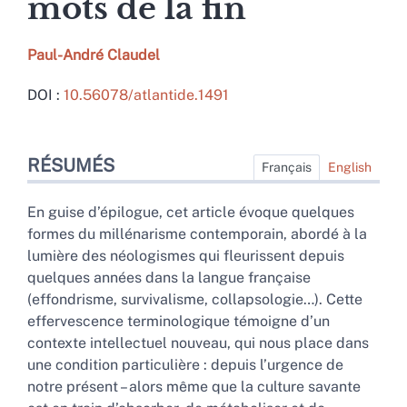
mots de la fin
Paul-André
Claudel
DOI :
10.56078/atlantide.1491
Résumés
RÉSUMÉS
Index
Français
English
Texte intégral
Notes
En guise d’épilogue, cet article évoque quelques
Citer cet article
formes du millénarisme contemporain, abordé à la
Auteur
lumière des néologismes qui fleurissent depuis
quelques années dans la langue française
(effondrisme, survivalisme, collapsologie…). Cette
effervescence terminologique témoigne d’un
contexte intellectuel nouveau, qui nous place dans
une condition particulière : depuis l’urgence de
notre présent – alors même que la culture savante