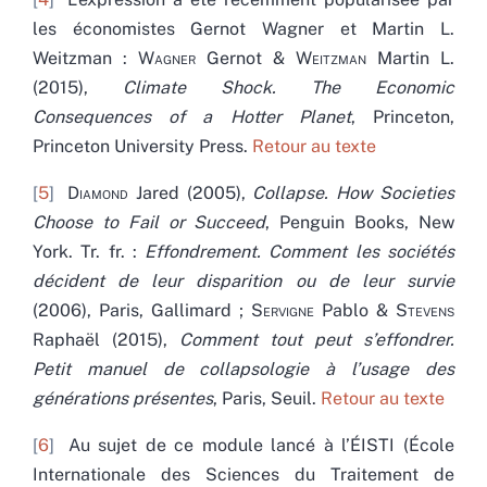
les économistes Gernot Wagner et Martin L.
Weitzman :
Wagner
Gernot &
Weitzman
Martin L.
(2015),
Climate Shock. The Economic
Consequences of a Hotter Planet
, Princeton,
Princeton University Press.
Retour au texte
5
Diamond
Jared (2005),
Collapse. How Societies
Choose to Fail or Succeed
, Penguin Books, New
York. Tr. fr. :
Effondrement. Comment les sociétés
décident de leur disparition ou de leur survie
(2006), Paris, Gallimard ;
Servigne
Pablo &
Stevens
Raphaël (2015),
Comment tout peut s’effondrer.
Petit manuel de collapsologie à l’usage des
générations présentes
, Paris, Seuil.
Retour au texte
6
Au sujet de ce module lancé à l’ÉISTI (École
Internationale des Sciences du Traitement de