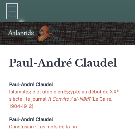
Menu
Paul-André
Claudel
Paul-André
Claudel
e
Islamologie et utopie en Égypte au début du XX
siècle : le journal
Il Convito / al-Nādī
(Le Caire,
1904-1912)
Paul-André
Claudel
Conclusion : Les mots de la fin