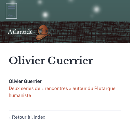
Menu
Olivier
Guerrier
Olivier
Guerrier
Deux séries de « rencontres » autour du Plutarque
humaniste
Retour à l’index