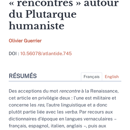
« rencontres » autour
du Plutarque
humaniste
Olivier
Guerrier
DOI :
10.56078/atlantide.745
Résumés
RÉSUMÉS
Index
Français
English
Texte intégral
Bibliographie
Des acceptions du mot
rencontre
à la Renaissance,
Notes
cet article en privilégie deux : l’une est militaire et
Citer cet article
concerne les
res
, l’autre linguistique et a donc
Auteur
plutôt partie liée avec les
verba
. Par recours aux
dictionnaires d’époque en langues vernaculaires
–
français, espagnol, italien, anglais
–
, puis aux