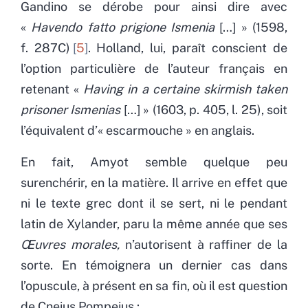
Gandino se dérobe pour ainsi dire avec
«
Havendo fatto prigione Ismenia
[…] » (1598,
f. 287C)
5
. Holland, lui, paraît conscient de
l’option particulière de l’auteur français en
retenant «
Having in a certaine skirmish taken
prisoner Ismenias
[…] » (1603, p. 405, l. 25), soit
l’équivalent d’« escarmouche » en anglais.
En fait, Amyot semble quelque peu
surenchérir, en la matière. Il arrive en effet que
ni le texte grec dont il se sert, ni le pendant
latin de Xylander, paru la même année que ses
Œuvres morales,
n’autorisent à raffiner de la
sorte. En témoignera un dernier cas dans
l’opuscule, à présent en sa fin, où il est question
de Cneius Pompeius :