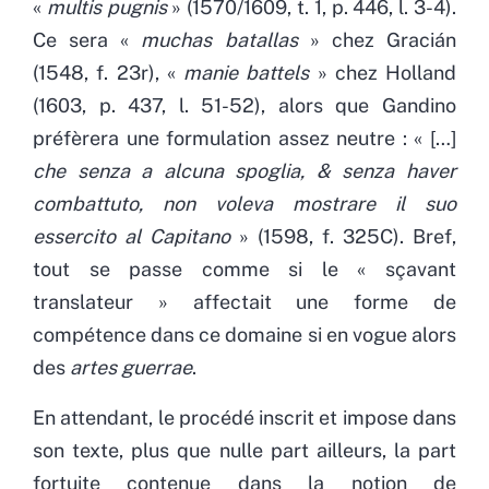
«
multis pugnis
» (1570/1609, t. 1, p. 446, l. 3-4).
Ce sera «
muchas batallas
» chez Gracián
(1548, f. 23r), «
manie battels
» chez Holland
(1603, p. 437, l. 51-52), alors que Gandino
préfèrera une formulation assez neutre : « […]
che senza a alcuna spoglia, & senza haver
combattuto, non voleva mostrare il suo
essercito al Capitano
» (1598, f. 325C). Bref,
tout se passe comme si le « sçavant
translateur » affectait une forme de
compétence dans ce domaine si en vogue alors
des
artes guerrae
.
En attendant, le procédé inscrit et impose dans
son texte, plus que nulle part ailleurs, la part
fortuite contenue dans la notion de