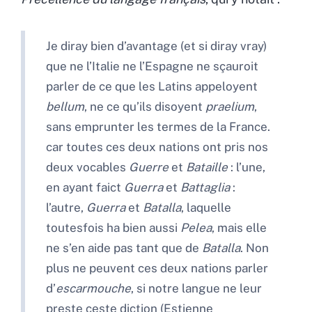
Je diray bien d’avantage (et si diray vray)
que ne l’Italie ne l’Espagne ne sçauroit
parler de ce que les Latins appeloyent
bellum
, ne ce qu’ils disoyent
praelium
,
sans emprunter les termes de la France.
car toutes ces deux nations ont pris nos
deux vocables
Guerre
et
Bataille
: l’une,
en ayant faict
Guerra
et
Battaglia
:
l’autre,
Guerra
et
Batalla
, laquelle
toutesfois ha bien aussi
Pelea
, mais elle
ne s’en aide pas tant que de
Batalla
. Non
plus ne peuvent ces deux nations parler
d’
escarmouche
, si notre langue ne leur
preste ceste diction (Estienne