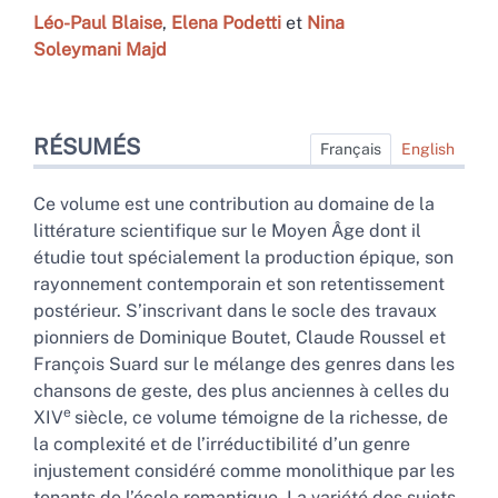
Léo-Paul
Blaise
,
Elena
Podetti
et
Nina
Soleymani Majd
Résumés
RÉSUMÉS
Texte intégral
Français
English
Bibliographie
Citer cet article
Ce volume est une contribution au domaine de la
Auteurs
littérature scientifique sur le Moyen Âge dont il
étudie tout spécialement la production épique, son
rayonnement contemporain et son retentissement
postérieur. S’inscrivant dans le socle des travaux
pionniers de Dominique Boutet, Claude Roussel et
François Suard sur le mélange des genres dans les
chansons de geste, des plus anciennes à celles du
e
XIV
siècle, ce volume témoigne de la richesse, de
la complexité et de l’irréductibilité d’un genre
injustement considéré comme monolithique par les
tenants de l’école romantique. La variété des sujets