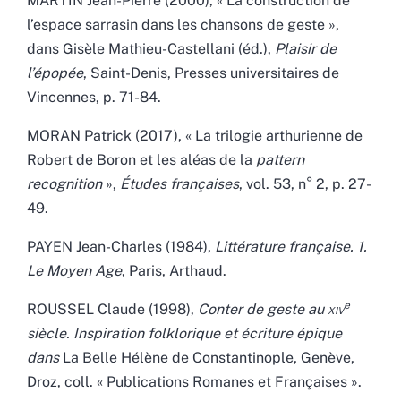
MARTIN Jean-Pierre (2000), « La construction de
l’espace sarrasin dans les chansons de geste »,
dans Gisèle Mathieu-Castellani (éd.),
Plaisir de
l’épopée
, Saint-Denis, Presses universitaires de
Vincennes, p. 71-84.
MORAN Patrick (2017), « La trilogie arthurienne de
Robert de Boron et les aléas de la
pattern
recognition
»,
Études françaises
, vol. 53, n° 2, p. 27-
49.
PAYEN Jean-Charles (1984),
Littérature française. 1.
Le Moyen Age
, Paris, Arthaud.
e
ROUSSEL Claude (1998),
Conter de geste au
xiv
siècle. Inspiration folklorique et écriture épique
dans
La Belle Hélène de Constantinople, Genève,
Droz, coll. « Publications Romanes et Françaises ».