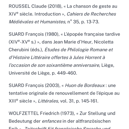
ROUSSEL Claude (2018), « La chanson de geste au
e
XIV
siècle. Introduction »,
Cahiers de Recherches
Médiévales et Humanistes
, n° 35, p. 13-73.
SUARD François (1980), « L’épopée française tardive
e
e
(
XIV
-
XV
s.) », dans Jean Marie d’Heur
,
Nicoletta
Cherubini
(
éds.
)
,
Ėtudes de Philologie Romane et
d’Histoire Littéraire offertes à Jules Horrent à
l’occasion de son soixantième anniversaire
, Liège,
Université de Liège, p. 449-460.
SUARD François (2003), «
Huon de Bordeaux
: une
tentative originale de renouvellement de l’épique au
e
XIII
siècle
»,
Littérales
, vol. 31, p. 145-161.
WOLFZETTEL Friedrich (1973), « Zur Stellung und
Bedeutung der
enfances
in der altfranzösischen
Epik »,
Zeitschrift füt französische Sprache und