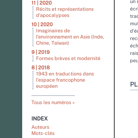
un 
11 | 2020
écr
Récits et représentations
d’apocalypses
tra
mut
10 | 2020
Imaginaires de
d’é
l’environnement en Asie (Inde,
rec
Chine, Taïwan)
éch
9 | 2019
rai
Formes brèves et modernité
peu
8 | 2018
1943 en traductions dans
l’espace francophone
P
européen
Tous les numéros
INDEX
Auteurs
Mots-clés