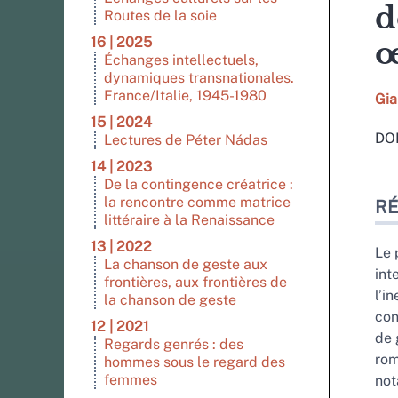
d
Routes de la soie
16 | 2025
œ
Échanges intellectuels,
dynamiques transnationales.
France/Italie, 1945-1980
Gia
15 | 2024
DOI
Lectures de Péter Nádas
14 | 2023
De la contingence créatrice :
Ré
la rencontre comme matrice
R
Ind
littéraire à la Renaissance
Pla
13 | 2022
Tex
Le 
La chanson de geste aux
Bib
int
frontières, aux frontières de
No
l’i
la chanson de geste
Cit
con
12 | 2021
Aut
de 
Regards genrés : des
rom
hommes sous le regard des
femmes
not