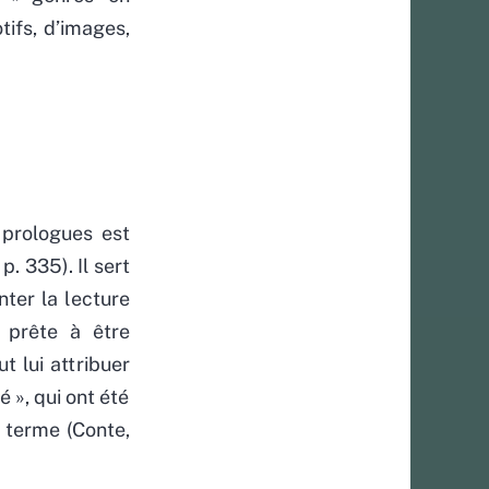
otifs, d’images,
 prologues est
p. 335). Il sert
nter la lecture
e prête à être
 lui attribuer
é », qui ont été
u terme (Conte,