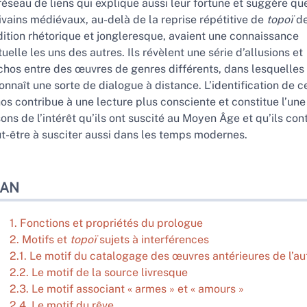
réseau de liens qui explique aussi leur fortune et suggère qu
ivains médiévaux, au-delà de la reprise répétitive de
topoï
de
dition rhétorique et jongleresque, avaient une connaissance
uelle les uns des autres. Ils révèlent une série d’allusions et
chos entre des œuvres de genres différents, dans lesquelles
onnaît une sorte de dialogue à distance. L’identification de c
os contribue à une lecture plus consciente et constitue l’une
sons de l’intérêt qu’ils ont suscité au Moyen Âge et qu’ils con
t-être à susciter aussi dans les temps modernes.
LAN
1. Fonctions et propriétés du prologue
2. Motifs et
topoï
sujets à interférences
2.1. Le motif du catalogage des œuvres antérieures de l’au
2.2. Le motif de la source livresque
2.3. Le motif associant « armes » et « amours »
2.4. Le motif du rêve