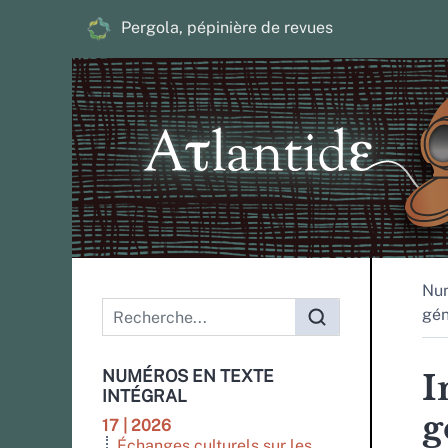
Pergola, pépinière de revues
Nu
Menu principal
gén
NUMÉROS EN TEXTE
I
INTÉGRAL
g
17 | 2026
Échanges culturels sur les