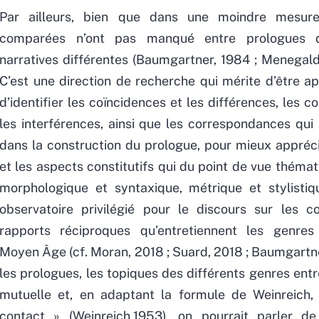
Par ailleurs, bien que dans une moindre mesur
comparées n’ont pas manqué entre prologues d
narratives différentes (Baumgartner, 1984 ; Menegaldo
C’est une direction de recherche qui mérite d’être ap
d’identifier les coïncidences et les différences, les 
les interférences, ainsi que les correspondances qui 
dans la construction du prologue, pour mieux appréci
et les aspects constitutifs qui du point de vue thémati
morphologique et syntaxique, métrique et stylisti
observatoire privilégié pour le discours sur les c
rapports réciproques qu’entretiennent les genres 
Moyen Âge (cf. Moran, 2018 ; Suard, 2018 ; Baumgartne
les prologues, les topiques des différents genres entr
mutuelle et, en adaptant la formule de Weinreich,
contact » (Weinreich,1953), on pourrait parler d