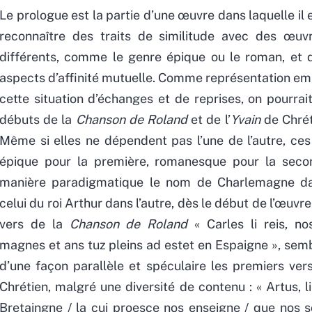
Le prologue est la partie d’une œuvre dans laquelle il 
reconnaître des traits de similitude avec des œuv
différents, comme le genre épique ou le roman, et d
aspects d’affinité mutuelle. Comme représentation e
cette situation d’échanges et de reprises, on pourrai
débuts de la
Chanson de Roland
et de l’
Yvain
de Chrét
Même si elles ne dépendent pas l’une de l’autre, ce
épique pour la première, romanesque pour la secon
manière paradigmatique le nom de Charlemagne da
celui du roi Arthur dans l’autre, dès le début de l’œuvr
vers de la
Chanson de Roland
« Carles li reis, n
magnes et ans tuz pleins ad estet en Espaigne », sem
d’une façon parallèle et spéculaire les premiers ve
Chrétien, malgré une diversité de contenu : « Artus, l
Bretaingne / la cui proesce nos enseigne / que nos s