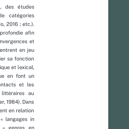
e, des études
e catégories
, 2016 ; etc.).
profondie afin
convergences et
entrent en jeu
er sa fonction
que et lexical,
que en font un
ontacts et les
littéraires au
r, 1984). Dans
ent en relation
 « langages in
e « genres en