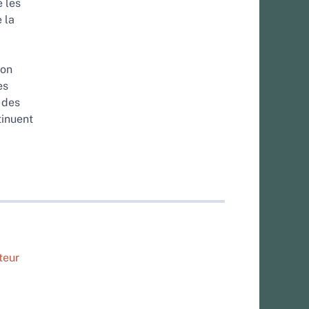
e les
 la
 on
es
 des
tinuent
teur