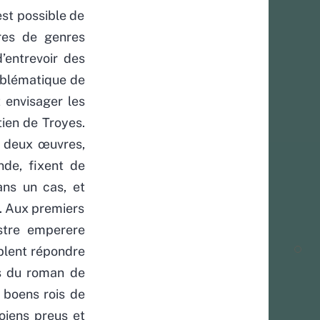
est possible de
res de genres
’entrevoir des
mblématique de
t envisager les
ien de Troyes.
s deux œuvres,
de, fixent de
ns un cas, et
e. Aux premiers
ostre emperere
blent répondre
rs du roman de
i boens rois de
oiens preus et