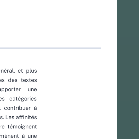
éral, et plus
es des textes
apporter une
s catégories
t contribuer à
s. Les affinités
tre témoignent
 amènent à une