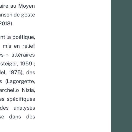
raire au Moyen
anson de geste
2018).
t la poétique,
 mis en relief
 » littéraires
teiger, 1959 ;
el, 1975), des
s (Lagorgette,
rchello Nizia,
es spécifiques
 des analyses
rse dans des