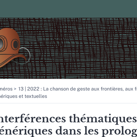
méros
13 | 2022 : La chanson de geste aux frontières, aux f
ériques et textuelles
nterférences thématiques
énériques dans les prolo