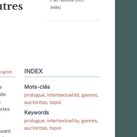
[PDF,
utres
348k]
INDEX
nglish
Mots-clés
s
 de
prologue
,
intertextualité
,
genres
,
s
auctoritas
,
topoï
extes
Keywords
prologue
,
intertextuality
,
genres
,
auctoritas
,
topoï
ssant