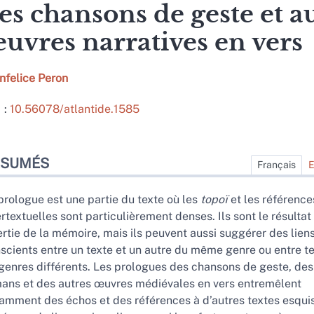
es chansons de geste et a
uvres narratives en vers
nfelice
Peron
 :
10.56078/atlantide.1585
sumés
ÉSUMÉS
ex
Français
E
n
te intégral
prologue est une partie du texte où les
topoï
et les référence
liographie
ertextuelles sont particulièrement denses. Ils sont le résultat
tes
nertie de la mémoire, mais ils peuvent aussi suggérer des lien
er cet article
scients entre un texte et un autre du même genre ou entre t
eur
genres différents. Les prologues des chansons de geste, des
ans et des autres œuvres médiévales en vers entremêlent
amment des échos et des références à d’autres textes esqui