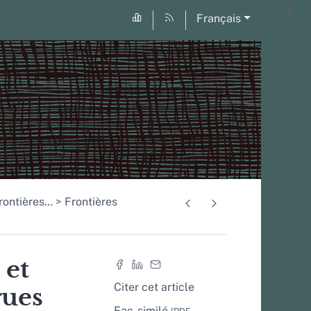
Français
rontières
…
Frontières
 et
Citer cet article
gues
Fac-similé