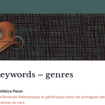
eywords – genres
nfelice
Peron
erférences thématiques et génériques dans les prologues de
ratives en vers