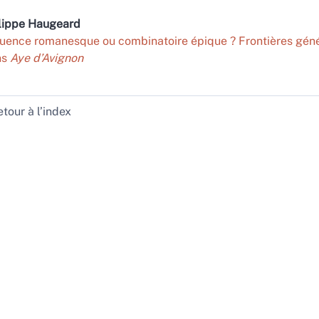
lippe
Haugeard
luence romanesque ou combinatoire épique ? Frontières gé
ns
Aye d’Avignon
tour à l’index