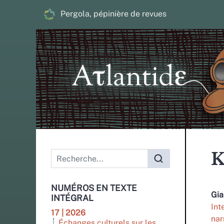
Pergola, pépinière de revues
Menu principal
K
NUMÉROS EN TEXTE
Gia
INTÉGRAL
Int
17 | 2026
nar
Échanges culturels sur les