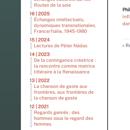
Routes de la soie
Phi
16 | 2025
Inf
Échanges intellectuels,
da
dynamiques transnationales.
France/Italie, 1945-1980
15 | 2024
Re
Lectures de Péter Nádas
14 | 2023
De la contingence créatrice :
la rencontre comme matrice
littéraire à la Renaissance
13 | 2022
La chanson de geste aux
frontières, aux frontières de
la chanson de geste
12 | 2021
Regards genrés : des
hommes sous le regard des
femmes