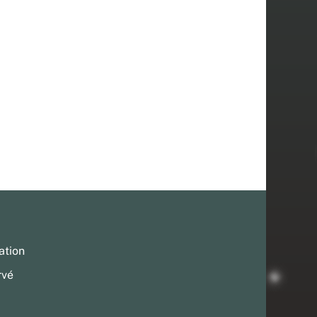
ation
rvé