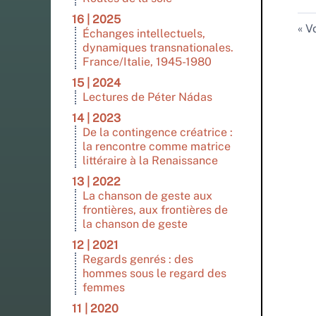
16 | 2025
Vo
Échanges intellectuels,
dynamiques transnationales.
France/Italie, 1945-1980
15 | 2024
Lectures de Péter Nádas
14 | 2023
De la contingence créatrice :
la rencontre comme matrice
littéraire à la Renaissance
13 | 2022
La chanson de geste aux
frontières, aux frontières de
la chanson de geste
12 | 2021
Regards genrés : des
hommes sous le regard des
femmes
11 | 2020