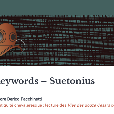
eywords – Suetonius
rore
Dericq Facchinetti
ntiquité chevaleresque : lecture des
Vies des douze Césars
c