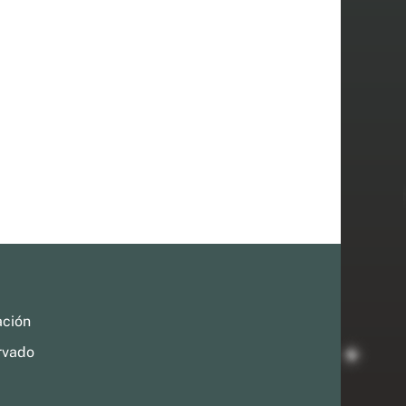
ación
rvado