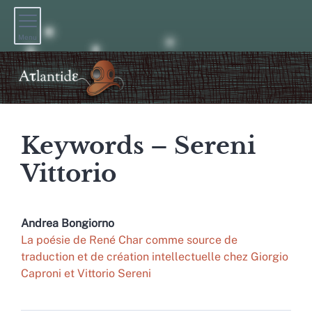
Menu
Keywords – Sereni
Vittorio
Andrea
Bongiorno
La poésie de René Char comme source de
traduction et de création intellectuelle chez Giorgio
Caproni et Vittorio Sereni