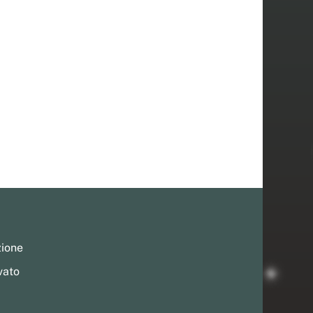
zione
vato