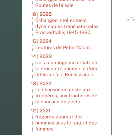
Routes de la soie
16 | 2025
To
Échanges intellectuels,
dynamiques transnationales.
France/Italie, 1945-1980
15 | 2024
Lectures de Péter Nádas
14 | 2023
De la contingence créatrice :
la rencontre comme matrice
littéraire à la Renaissance
13 | 2022
La chanson de geste aux
frontières, aux frontières de
la chanson de geste
12 | 2021
Regards genrés : des
hommes sous le regard des
femmes