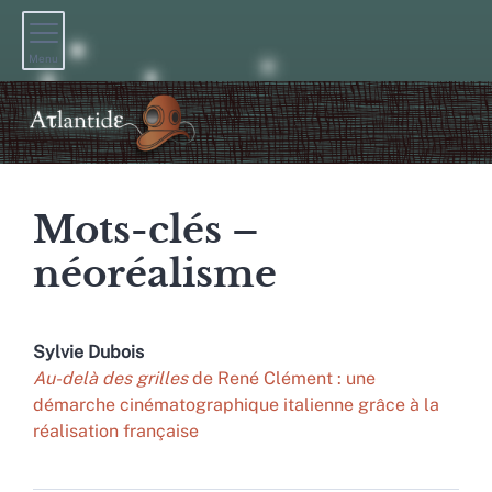
Menu
Mots-clés –
néoréalisme
Sylvie
Dubois
Au-delà des grilles
de René Clément : une
démarche cinématographique italienne grâce à la
réalisation française