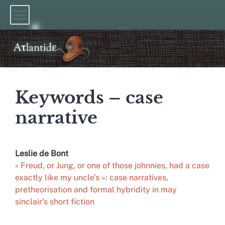
Keywords – case
narrative
Leslie de
Bont
« Freud, or Jung, or one of those johnnies, had a case
exactly like my uncle’s »: case narratives,
pretheorisation and formal hybridity in may
sinclair’s short fiction