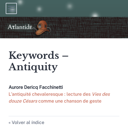
Keywords –
Antiquity
Aurore
Dericq Facchinetti
L'antiquité chevaleresque : lecture des
Vies des
douze Césars
comme une chanson de geste
Volver al índice