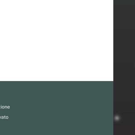
zione
vato