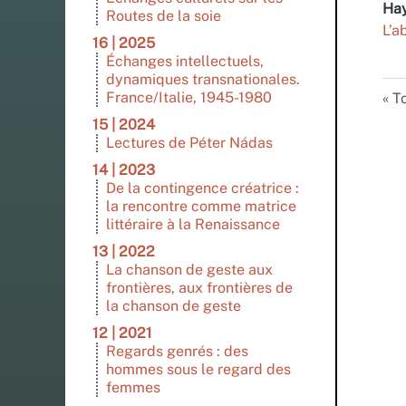
Ha
Routes de la soie
L’a
16 | 2025
Échanges intellectuels,
dynamiques transnationales.
France/Italie, 1945-1980
To
15 | 2024
Lectures de Péter Nádas
14 | 2023
De la contingence créatrice :
la rencontre comme matrice
littéraire à la Renaissance
13 | 2022
La chanson de geste aux
frontières, aux frontières de
la chanson de geste
12 | 2021
Regards genrés : des
hommes sous le regard des
femmes