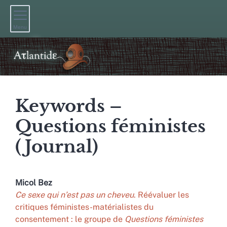
Menu
Keywords –
Questions féministes
(Journal)
Micol
Bez
Ce sexe qui n’est pas un cheveu
. Réévaluer les
critiques féministes-matérialistes du
consentement : le groupe de
Questions féministes