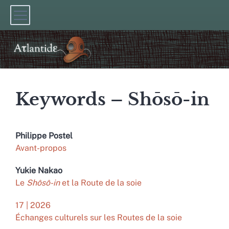
Keywords – Shōsō-in
Philippe
Postel
Avant-propos
Yukie
Nakao
Le
Shôsô-in
et la Route de la soie
17 | 2026
Échanges culturels sur les Routes de la soie