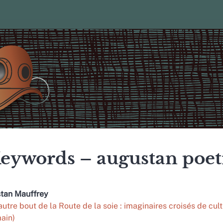
eywords – augustan poet
stan
Mauffrey
’autre bout de la Route de la soie : imaginaires croisés de cu
ain)