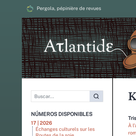
Pergola, pépinière de revues
K
NÚMEROS DISPONIBLES
Tri
17 | 2026
À l
Échanges culturels sur les
rom
Routes de la soie