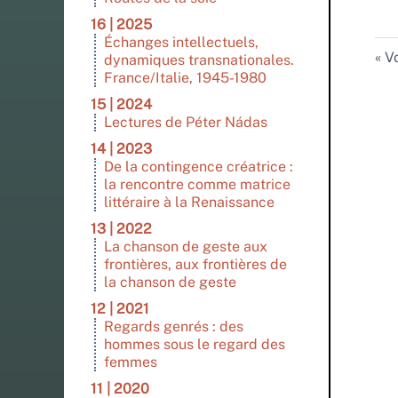
16 | 2025
Échanges intellectuels,
Vo
dynamiques transnationales.
France/Italie, 1945-1980
15 | 2024
Lectures de Péter Nádas
14 | 2023
De la contingence créatrice :
la rencontre comme matrice
littéraire à la Renaissance
13 | 2022
La chanson de geste aux
frontières, aux frontières de
la chanson de geste
12 | 2021
Regards genrés : des
hommes sous le regard des
femmes
11 | 2020