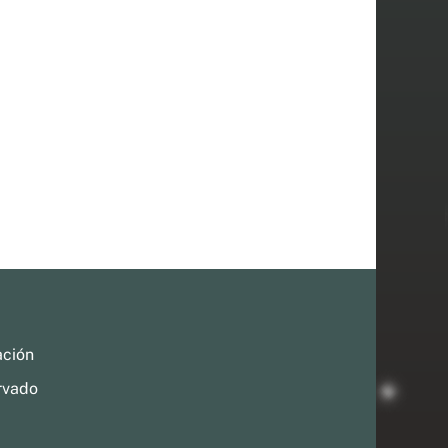
ación
rvado