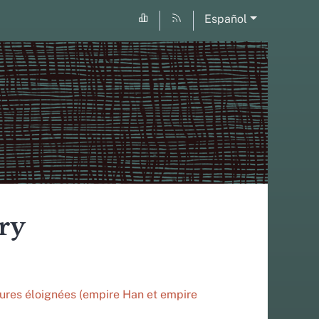
Español
ry
ltures éloignées (empire Han et empire