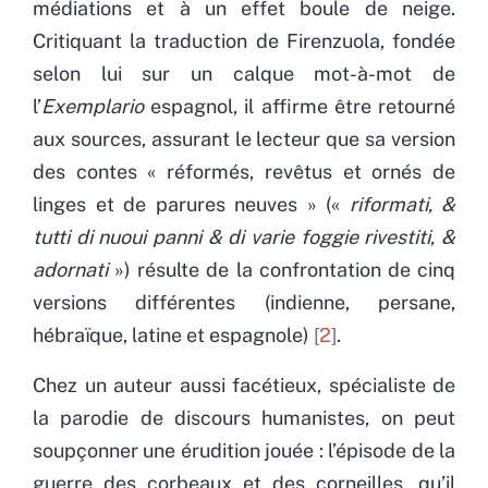
médiations et à un effet boule de neige.
Critiquant la traduction de Firenzuola, fondée
selon lui sur un calque mot-à-mot de
l’
Exemplario
espagnol, il affirme être retourné
aux sources, assurant le lecteur que sa version
des contes « réformés, revêtus et ornés de
linges et de parures neuves » («
riformati, &
tutti di nuoui panni & di varie foggie rivestiti, &
adornati
») résulte de la confrontation de cinq
versions différentes (indienne, persane,
hébraïque, latine et espagnole)
2
.
Chez un auteur aussi facétieux, spécialiste de
la parodie de discours humanistes, on peut
soupçonner une érudition jouée : l’épisode de la
guerre des corbeaux et des corneilles, qu’il