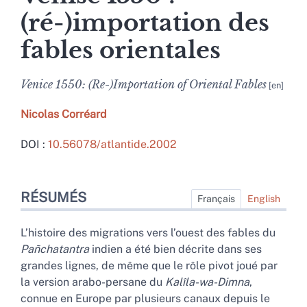
(ré-)importation des
fables orientales
Venice 1550: (Re-)Importation of Oriental Fables
Nicolas
Corréard
DOI :
10.56078/atlantide.2002
Résumés
RÉSUMÉS
Index
Français
English
Plan
Texte intégral
L’histoire des migrations vers l’ouest des fables du
Bibliographie
Pañchatantra
indien a été bien décrite dans ses
Notes
grandes lignes, de même que le rôle pivot joué par
Citer cet article
la version arabo-persane du
Kalîla-wa-Dimna
,
Auteur
connue en Europe par plusieurs canaux depuis le