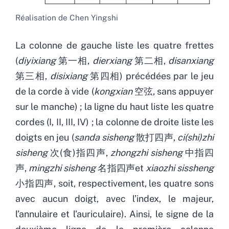
Réalisation de Chen Yingshi
La colonne de gauche liste les quatre frettes
(
diyixiang
第一相,
dierxiang
第二相,
disanxiang
第三相,
disixiang
第四相) précédées par le jeu
de la corde à vide (
kongxian
空弦, sans appuyer
sur le manche) ; la ligne du haut liste les quatre
cordes (I, II, III, IV) ; la colonne de droite liste les
doigts en jeu (
sanda sisheng
散打四声,
ci(shi)zhi
sisheng
次(食)指四声,
zhongzhi sisheng
中指四
声,
mingzhi sisheng
名指四声et
xiaozhi sissheng
小指四声, soit, respectivement, les quatre sons
avec aucun doigt, avec l’index, le majeur,
l’annulaire et l’auriculaire). Ainsi, le signe de la