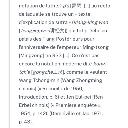
notation de luth
p’i-p’a
[琵琶] […] au recto
de laquelle se trouve un « texte
d’explication de sūtra » (
kiang-king wen
[
Jiangjingwen
讲经文]) qui fut prêché au
palais des T’ang Postérieurs pour
l’anniversaire de l’empereur Ming-tsong
[Mingzong] en 933 […]. Ce n’est pas
encore la notation moderne dite
kong-
tch’e
[
gongche
工尺], comme le veulent
Wang Tchong-min [Wang Zhongming
chinois] (« Recueil » de 1950,
Introduction, p. 6) et Jen Eul-pei [Ren
Erbei chinois] (« Première enquête »,
1954, p. 142). (Demiéville et Jao, 1971,
p. 43).