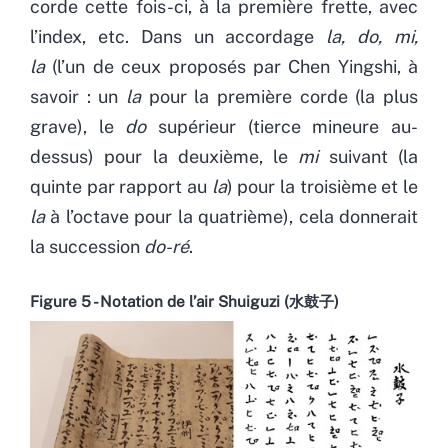
corde cette fois-ci, à la première frette, avec
l’index, etc. Dans un accordage
la, do, mi,
la
(l’un de ceux proposés par Chen Yingshi, à
savoir : un
la
pour la première corde (la plus
grave), le
do
supérieur (tierce mineure au-
dessus) pour la deuxième, le
mi
suivant (la
quinte par rapport au
la
) pour la troisième et le
la
à l’octave pour la quatrième), cela donnerait
la succession
do-ré
.
Figure 5 - Notation de l’air Shuiguzi (水鼓子)