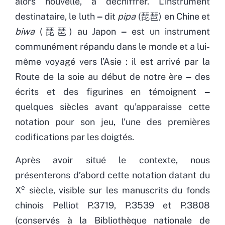
alors nouvelle, à déchiffrer. L’instrument
destinataire, le luth ‒ dit
pipa
(琵琶) en Chine et
biwa
(琵琶) au Japon ‒ est un instrument
communément répandu dans le monde et a lui-
même voyagé vers l’Asie : il est arrivé par la
Route de la soie au début de notre ère ‒ des
écrits et des figurines en témoignent ‒
quelques siècles avant qu’apparaisse cette
notation pour son jeu, l’une des premières
codifications par les doigtés.
Après avoir situé le contexte, nous
présenterons d’abord cette notation datant du
e
X
siècle, visible sur les manuscrits du fonds
chinois Pelliot P.3719, P.3539 et P.3808
(conservés à la Bibliothèque nationale de