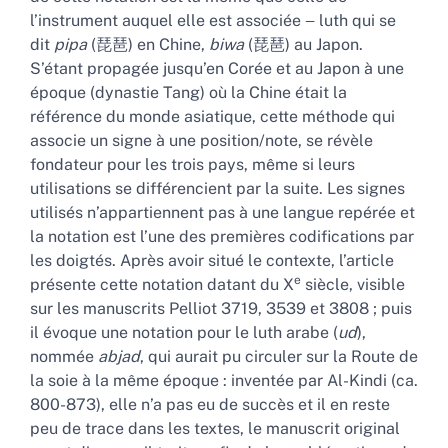
l’instrument auquel elle est associée ‒ luth qui se
dit
pipa
(琵琶) en Chine,
biwa
(琵琶) au Japon.
S’étant propagée jusqu’en Corée et au Japon à une
époque (dynastie Tang) où la Chine était la
référence du monde asiatique, cette méthode qui
associe un signe à une position/note, se révèle
fondateur pour les trois pays, même si leurs
utilisations se différencient par la suite. Les signes
utilisés n’appartiennent pas à une langue repérée et
la notation est l’une des premières codifications par
les doigtés. Après avoir situé le contexte, l’article
e
présente cette notation datant du X
siècle, visible
sur les manuscrits Pelliot 3719, 3539 et 3808 ; puis
il évoque une notation pour le luth arabe (
ud
),
nommée
abjad
, qui aurait pu circuler sur la Route de
la soie à la même époque : inventée par Al-Kindi (ca.
800-873), elle n’a pas eu de succès et il en reste
peu de trace dans les textes, le manuscrit original