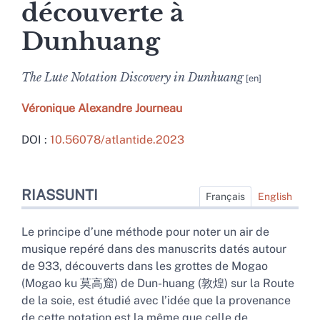
découverte à
Dunhuang
The Lute Notation Discovery in Dunhuang
Véronique
Alexandre Journeau
DOI :
10.56078/atlantide.2023
Riassunti
RIASSUNTI
Indici
Français
English
Struttura
Testo completo
Le principe d’une méthode pour noter un air de
Bibliografia
musique repéré dans des manuscrits datés autour
Note
de 933, découverts dans les grottes de Mogao
Illustrazioni
(Mogao ku 莫高窟) de Dun-huang (敦煌) sur la Route
Per citare questo articolo
de la soie, est étudié avec l’idée que la provenance
Autore
de cette notation est la même que celle de