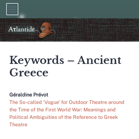
Keywords – Ancient
Greece
Géraldine
Prévot
The So-called ‘Vogue’ for Outdoor Theatre around
the Time of the First World War: Meanings and
Political Ambiguities of the Reference to Greek
Theatre