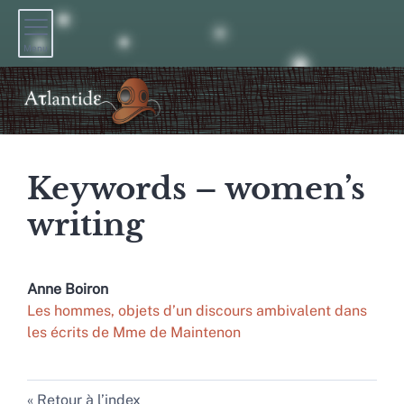
Menu
Keywords – women’s
writing
Anne
Boiron
Les hommes, objets d’un discours ambivalent dans
les écrits de Mme de Maintenon
Retour à l’index