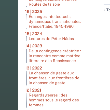
Routes de la soie
To
16 | 2025
Échanges intellectuels,
dynamiques transnationales.
France/Italie, 1945-1980
15 | 2024
Lectures de Péter Nádas
14 | 2023
De la contingence créatrice :
la rencontre comme matrice
littéraire à la Renaissance
13 | 2022
La chanson de geste aux
frontières, aux frontières de
la chanson de geste
12 | 2021
Regards genrés : des
hommes sous le regard des
femmes