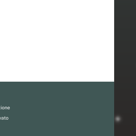
zione
vato