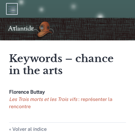
Keywords – chance
in the arts
Florence
Buttay
Les Trois morts et les Trois vifs
: représenter la
rencontre
Volver al índice