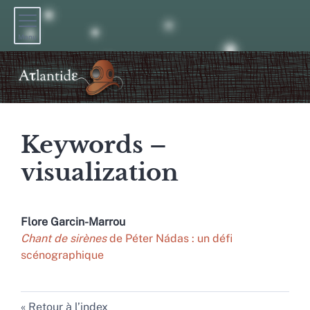
Menu
Keywords –
visualization
Flore
Garcin-Marrou
Chant de sirènes
de Péter Nádas : un défi
scénographique
Retour à l’index