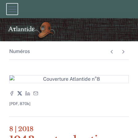
Numéros
[PDF, 870k]
8
| 2018