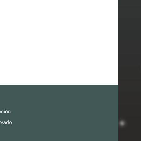
ación
rvado