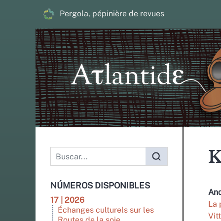
Pergola, pépinière de revues
K
NÚMEROS DISPONIBLES
An
17 | 2026
La 
Échanges culturels sur les
Vit
Routes de la soie