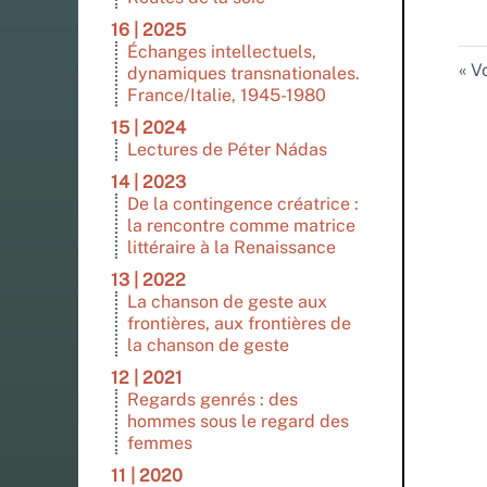
16 | 2025
Échanges intellectuels,
Vo
dynamiques transnationales.
France/Italie, 1945-1980
15 | 2024
Lectures de Péter Nádas
14 | 2023
De la contingence créatrice :
la rencontre comme matrice
littéraire à la Renaissance
13 | 2022
La chanson de geste aux
frontières, aux frontières de
la chanson de geste
12 | 2021
Regards genrés : des
hommes sous le regard des
femmes
11 | 2020