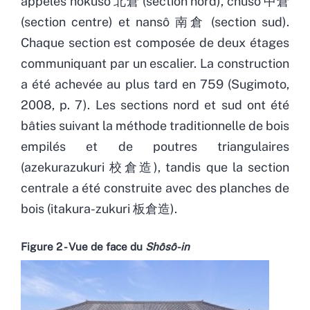
appelés hokusô 北倉 (section nord), chûsô 中倉
(section centre) et nansô 南倉 (section sud).
Chaque section est composée de deux étages
communiquant par un escalier. La construction
a été achevée au plus tard en 759 (Sugimoto,
2008, p. 7). Les sections nord et sud ont été
bâties suivant la méthode traditionnelle de bois
empilés et de poutres triangulaires
(azekurazukuri 校倉造), tandis que la section
centrale a été construite avec des planches de
bois (itakura-zukuri 板倉造).
Figure 2 - Vue de face du
Shôsô-in