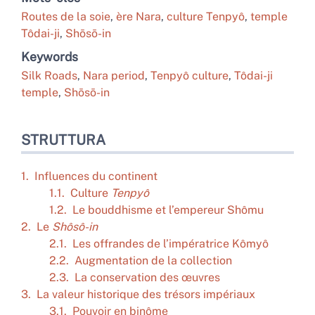
Routes de la soie
,
ère Nara
,
culture Tenpyô
,
temple
Tôdai-ji
,
Shōsō-in
Keywords
Silk Roads
,
Nara period
,
Tenpyô culture
,
Tôdai-ji
temple
,
Shōsō-in
STRUTTURA
1. Influences du continent
1.1. Culture
Tenpyô
1.2. Le bouddhisme et l’empereur Shômu
2. Le
Shôsô-in
2.1. Les offrandes de l’impératrice Kômyô
2.2. Augmentation de la collection
2.3. La conservation des œuvres
3. La valeur historique des trésors impériaux
3.1. Pouvoir en binôme