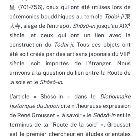
皇 (701-756), ceux qui ont été utilisés lors de
cérémonies bouddhiques au temple
Tôdai-ji
東
e
大寺, siège de l’entrepôt
Shôsô-in
jusqu’au XIX
siècle, et ceux qui ont un lien avec la
construction du
Tôdai-ji
. Tous ces objets ont
e
été soit créés par des artisans japonais du VIII
siècle, soit importés de l’étranger. Nous
arrivons à la question du lien entre la Route de
la soie et le
Shôsô-in
.
L’article « Shôsô-in » dans le
Dictionnaire
historique du Japon
cite « l’heureuse expression
de René Grousset », à savoir « le
Shôsô-in
est le
terminus de la "Route de la soie" ». Grousset
est le premier chercheur en études orientales