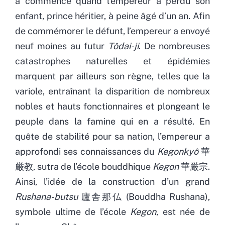
a commencé quand l’empereur a perdu son
enfant, prince héritier, à peine âgé d’un an. Afin
de commémorer le défunt, l’empereur a envoyé
neuf moines au futur
Tôdai-ji
. De nombreuses
catastrophes naturelles et épidémies
marquent par ailleurs son règne, telles que la
variole, entraînant la disparition de nombreux
nobles et hauts fonctionnaires et plongeant le
peuple dans la famine qui en a résulté. En
quête de stabilité pour sa nation, l’empereur a
approfondi ses connaissances du
Kegonkyô
華
厳教, sutra de l’école bouddhique
Kegon
華厳宗.
Ainsi, l’idée de la construction d’un grand
Rushana-butsu
廬舎那仏 (Bouddha Rushana),
symbole ultime de l’école
Kegon
, est née de