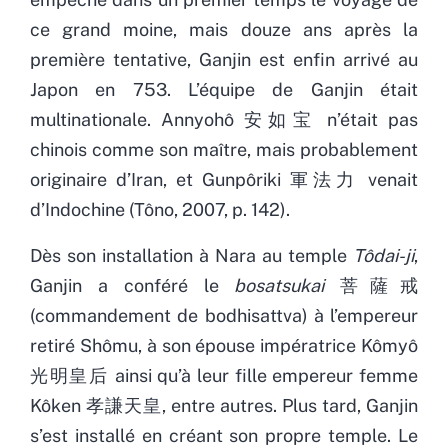
ce grand moine, mais douze ans après la
première tentative, Ganjin est enfin arrivé au
Japon en 753. L’équipe de Ganjin était
multinationale. Annyohô 安如宝 n’était pas
chinois comme son maître, mais probablement
originaire d’Iran, et Gunpôriki 軍法力 venait
d’Indochine (Tôno, 2007, p. 142).
Dès son installation à Nara au temple
Tôdai-ji
,
Ganjin a conféré le
bosatsukai
菩薩戒
(commandement de bodhisattva) à l’empereur
retiré Shômu, à son épouse impératrice Kômyô
光明皇后 ainsi qu’à leur fille empereur femme
Kôken 孝謙天皇, entre autres. Plus tard, Ganjin
s’est installé en créant son propre temple. Le