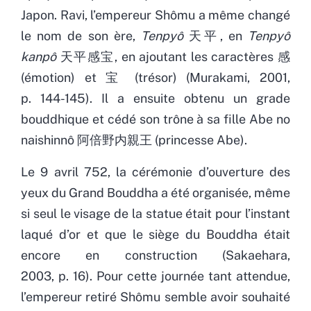
Japon. Ravi, l’empereur Shômu a même changé
le nom de son ère,
Tenpyô
天平, en
Tenpyô
kanpô
天平感宝, en ajoutant les caractères 感
(émotion) et 宝 (trésor) (Murakami, 2001,
p. 144-145). Il a ensuite obtenu un grade
bouddhique et cédé son trône à sa fille Abe no
naishinnô 阿倍野内親王 (princesse Abe).
Le 9 avril 752, la cérémonie d’ouverture des
yeux du Grand Bouddha a été organisée, même
si seul le visage de la statue était pour l’instant
laqué d’or et que le siège du Bouddha était
encore en construction (Sakaehara,
2003, p. 16). Pour cette journée tant attendue,
l’empereur retiré Shômu semble avoir souhaité