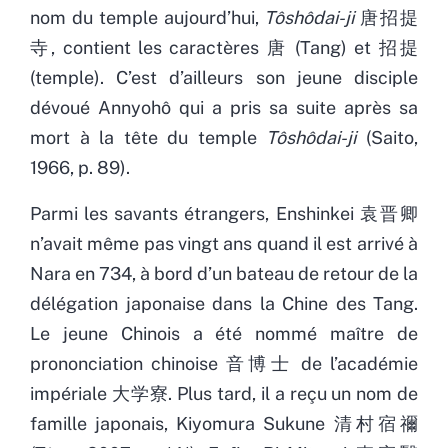
nom du temple aujourd’hui,
Tôshôdai-ji
唐招提
寺, contient les caractères 唐 (Tang) et 招提
(temple). C’est d’ailleurs son jeune disciple
dévoué Annyohô qui a pris sa suite après sa
mort à la tête du temple
Tôshôdai-ji
(Saito,
1966, p. 89).
Parmi les savants étrangers, Enshinkei 袁晋卿
n’avait même pas vingt ans quand il est arrivé à
Nara en 734, à bord d’un bateau de retour de la
délégation japonaise dans la Chine des Tang.
Le jeune Chinois a été nommé maître de
prononciation chinoise 音博士 de l’académie
impériale 大学寮. Plus tard, il a reçu un nom de
famille japonais, Kiyomura Sukune 清村宿禰