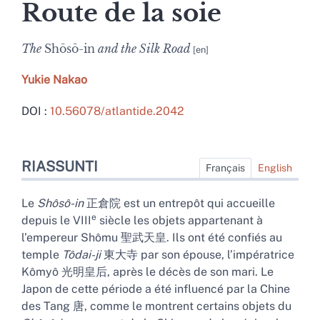
Route de la soie
The
Shōsō-in
and the Silk Road
Yukie
Nakao
DOI :
10.56078/atlantide.2042
Riassunti
RIASSUNTI
Indici
Français
English
Struttura
Testo completo
Le
Shôsô-in
正倉院 est un entrepôt qui accueille
Bibliografia
e
depuis le VIII
siècle les objets appartenant à
Note
l’empereur Shômu 聖武天皇. Ils ont été confiés au
Illustrazioni
temple
Tôdai-ji
東大寺 par son épouse, l’impératrice
Per citare questo articolo
Kômyô 光明皇后, après le décès de son mari. Le
Autore
Japon de cette période a été influencé par la Chine
des Tang 唐, comme le montrent certains objets du