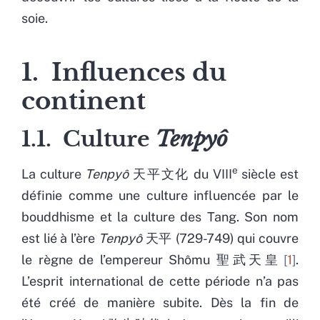
soie.
1. Influences du
continent
1.1. Culture
Tenpyô
e
La culture
Tenpyô
天平文化 du VIII
siècle est
définie comme une culture influencée par le
bouddhisme et la culture des Tang. Son nom
est lié à l’ère
Tenpyô
天平 (729-749) qui couvre
le règne de l’empereur Shômu 聖武天皇
1
.
L’esprit international de cette période n’a pas
été créé de manière subite. Dès la fin de