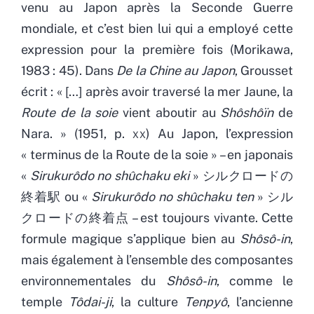
venu au Japon après la Seconde Guerre
mondiale, et c’est bien lui qui a employé cette
expression pour la première fois (Morikawa,
1983 : 45). Dans
De la Chine au Japon
, Grousset
écrit : « […] après avoir traversé la mer Jaune, la
Route de la soie
vient aboutir au
Shôshôïn
de
Nara. » (1951, p.
xx
) Au Japon, l’expression
« terminus de la Route de la soie » – en japonais
«
Sirukurôdo no shûchaku eki
» シルクロードの
終着駅 ou «
Sirukurôdo no shûchaku ten
» シル
クロードの終着点 – est toujours vivante. Cette
formule magique s’applique bien au
Shôsô-in
,
mais également à l’ensemble des composantes
environnementales du
Shôsô-in
, comme le
temple
Tôdai-ji
, la culture
Tenpyô
, l’ancienne