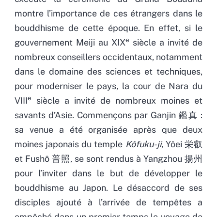
montre l’importance de ces étrangers dans le
bouddhisme de cette époque. En effet, si le
e
gouvernement Meiji au XIX
siècle a invité de
nombreux conseillers occidentaux, notamment
dans le domaine des sciences et techniques,
pour moderniser le pays, la cour de Nara du
e
VIII
siècle a invité de nombreux moines et
savants d’Asie. Commençons par Ganjin 鑑真 :
sa venue a été organisée après que deux
moines japonais du temple
Kôfuku-ji
, Yôei 栄叡
et Fushô 普照, se sont rendus à Yangzhou 揚州
pour l’inviter dans le but de développer le
bouddhisme au Japon. Le désaccord de ses
disciples ajouté à l’arrivée de tempêtes a
empêché dans un premier temps le voyage de