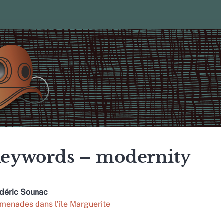
eywords – modernity
déric
Sounac
menades dans l’île Marguerite