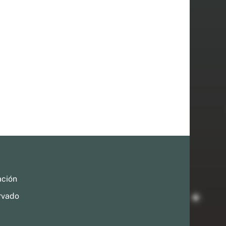
ación
rvado