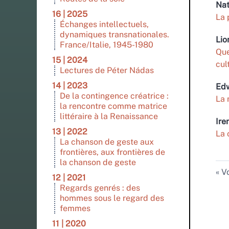
Nat
16 | 2025
La 
Échanges intellectuels,
dynamiques transnationales.
Lio
France/Italie, 1945-1980
Qu
15 | 2024
cul
Lectures de Péter Nádas
14 | 2023
Ed
De la contingence créatrice :
La 
la rencontre comme matrice
littéraire à la Renaissance
Ire
13 | 2022
La 
La chanson de geste aux
frontières, aux frontières de
la chanson de geste
Vo
12 | 2021
Regards genrés : des
hommes sous le regard des
femmes
11 | 2020