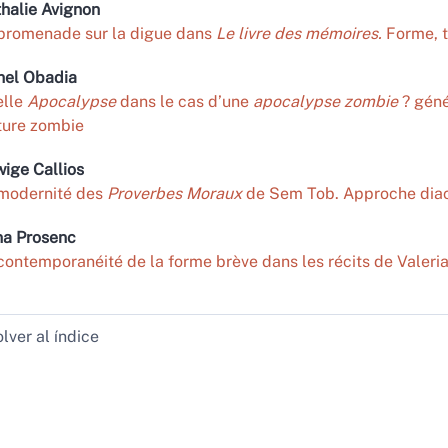
halie
Avignon
promenade sur la digue dans
Le livre des mémoires.
Forme, t
nel
Obadia
elle
Apocalypse
dans le cas d’une
apocalypse zombie
? géné
ture zombie
wige
Callios
modernité des
Proverbes Moraux
de Sem Tob. Approche dia
na
Prosenc
contemporanéité de la forme brève dans les récits de Valeria
lver al índice