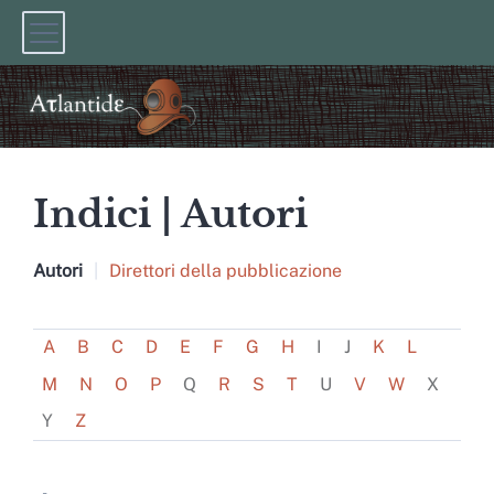
Indici |
Autori
Autori
Direttori della pubblicazione
A
B
C
D
E
F
G
H
I
J
K
L
M
N
O
P
Q
R
S
T
U
V
W
X
Y
Z