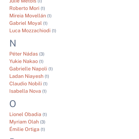
Julie
Métois
(1)
Roberto
Mori
(1)
Mireia
Movellán
(1)
Gabriel
Moyal
(1)
Luca
Mozzachiodi
(1)
N
Péter
Nádas
(3)
Yukie
Nakao
(1)
Gabrielle
Napoli
(1)
Ladan
Niayesh
(1)
Claudio
Nobili
(1)
Isabella
Nova
(1)
O
Lionel
Obadia
(1)
Myriam
Olah
(3)
Émilie
Ortiga
(1)