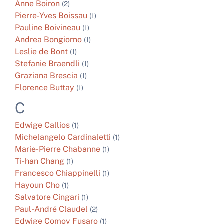
Anne
Boiron
(2)
Pierre-Yves
Boissau
(1)
Pauline
Boivineau
(1)
Andrea
Bongiorno
(1)
Leslie de
Bont
(1)
Stefanie
Braendli
(1)
Graziana
Brescia
(1)
Florence
Buttay
(1)
C
Edwige
Callios
(1)
Michelangelo
Cardinaletti
(1)
Marie-Pierre
Chabanne
(1)
Ti-han
Chang
(1)
Francesco
Chiappinelli
(1)
Hayoun
Cho
(1)
Salvatore
Cingari
(1)
Paul-André
Claudel
(2)
Edwige
Comoy Fusaro
(1)